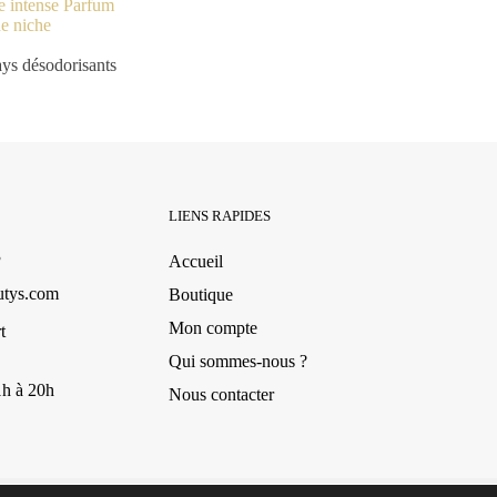
e intense Parfum
e niche
9.90
€
ys désodorisants
LIENS RAPIDES
3
Accueil
utys.com
Boutique
Mon compte
t
Qui sommes-nous ?
1h à 20h
Nous contacter