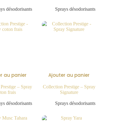
9.90
€
9.90
€
ys désodorisants
Sprays désodorisants
r au panier
Ajouter au panier
 Prestige – Spray
Collection Prestige – Spray
ton frais
Signature
9.90
€
9.90
€
ys désodorisants
Sprays désodorisants