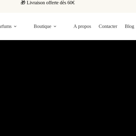
🎁 Livraison offerte dès 60€
arfums
Boutique
A propos
Contacter
Blog