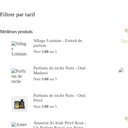
Filtrer par tarif
A
Meilleurs produits
Sillage Lointain - Extrait de
Spr
parfum
Note
5.00
sur 5
39.90
€
Parfums de niche Paris - Oud
Madawi
Note
5.00
sur 5
50.00
€
Parfums de niche Paris - Oud
Privé
Note
5.00
sur 5
50.00
€
A
Ameerat Al Arab Privé Rose :
Un Parfum Royal aux Notes