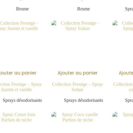
9.90
€
9.90
€
Brume
Brume
Spra
jouter au panier
Ajouter au panier
Ajoute
ection Prestige – Spray
Collection Prestige – Spray
Collection
Jasmin et vanille
Sultan
co
9.90
€
9.90
€
Sprays désodorisants
Sprays désodorisants
Spra