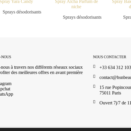
Spray Yara Candy
Spray Aïcha Parfum de
Spray Bai
9.90
€
niche
d
Sprays désodorisants
9.90
€
Sprays désodorisants
Spra
Z-NOUS
NOUS CONTACTER
nous à travers nos différents réseaux sociaux
+33 634 312 10
ofiter des meilleures offres en avant première
contact@hsnbea
tagram
15 rue Popincour
pchat
75011 Paris
atsApp
Ouvert 7j/7 de 1