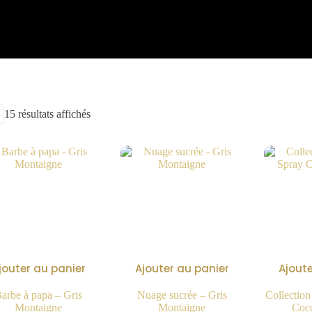
15 résultats affichés
jouter au panier
Ajouter au panier
Ajoute
arbe à papa – Gris
Nuage sucrée – Gris
Collection
Montaigne
Montaigne
Coco