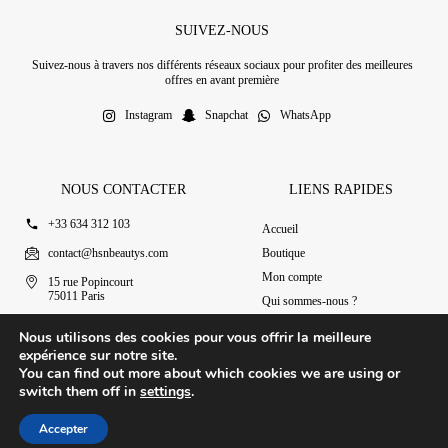
SUIVEZ-NOUS
Suivez-nous à travers nos différents réseaux sociaux pour profiter des meilleures
offres en avant première
Instagram
Snapchat
WhatsApp
NOUS CONTACTER
LIENS RAPIDES
+33 634 312 103
Accueil
contact@hsnbeautys.com
Boutique
Mon compte
15 rue Popincourt
75011 Paris
Qui sommes-nous ?
Ouvert 7j/7 de 11h à 20h
Nous contacter
Nous utilisons des cookies pour vous offrir la meilleure
expérience sur notre site.
You can find out more about which cookies we are using or
switch them off in
settings
.
© 2025 HSN Beauty's
|
Conditions Générales de Vente
Accepter
Conception par Design Revolt
Accueil
Boutique
Mon compte