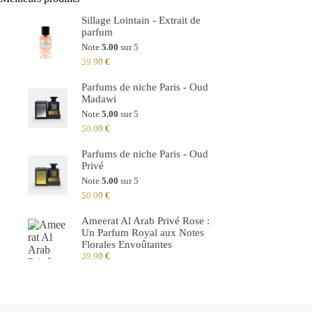
Sillage Lointain - Extrait de
parfum
Note
5.00
sur 5
39.90
€
Parfums de niche Paris - Oud
Madawi
Note
5.00
sur 5
50.00
€
Parfums de niche Paris - Oud
Privé
Note
5.00
sur 5
50.00
€
Ameerat Al Arab Privé Rose :
Un Parfum Royal aux Notes
Florales Envoûtantes
39.90
€