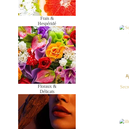
Frais &
Hespéridé
A
Floraux &
Secr
Délicats