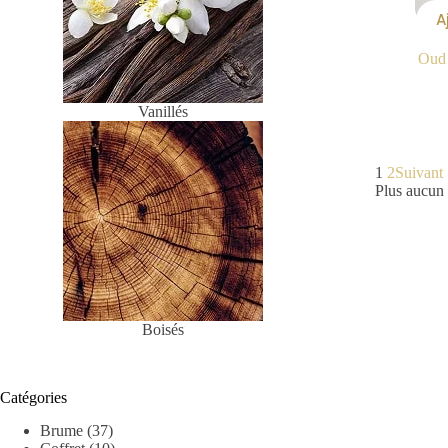
A
Oud 
Vanillés
1
2
Suivant
Plus aucun 
Boisés
Catégories
Brume
(37)