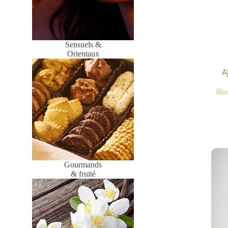
Sensuels &
Orientaux
A
illu
Gourmands
& fruité