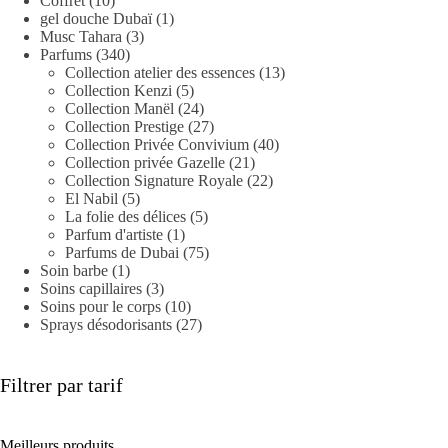
Coffret
(10)
gel douche Dubaï
(1)
Musc Tahara
(3)
Parfums
(340)
Collection atelier des essences
(13)
Collection Kenzi
(5)
Collection Manël
(24)
Collection Prestige
(27)
Collection Privée Convivium
(40)
Collection privée Gazelle
(21)
Collection Signature Royale
(22)
El Nabil
(5)
La folie des délices
(5)
Parfum d'artiste
(1)
Parfums de Dubai
(75)
Soin barbe
(1)
Soins capillaires
(3)
Soins pour le corps
(10)
Sprays désodorisants
(27)
Filtrer par tarif
Meilleurs produits