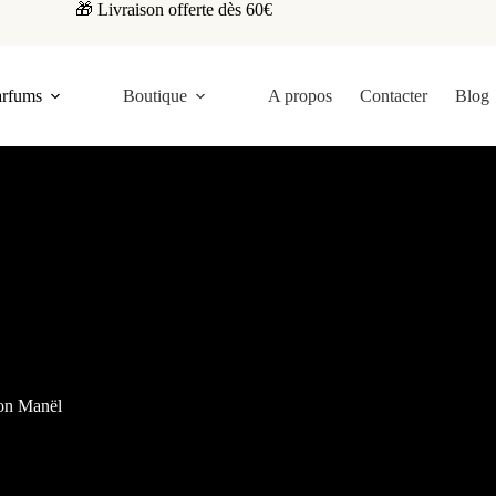
🎁 Livraison offerte dès 60€
arfums
Boutique
A propos
Contacter
Blog
ion Manël