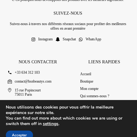
SUIVEZ-NOUS
Suivez-nous à travers nos différents réseaux sociaux pour profiter des meilleures
offres en avant première
Instagram
Snapchat
WhatsApp
NOUS CONTACTER
LIENS RAPIDES
+33 634 312 103
Accueil
contact@hsnbeautys.com
Boutique
Mon compte
15 rue Popincourt
75011 Paris
Qui sommes-nous ?
Ouvert 7j/7 de 11h à 20h
Nous contacter
Nous utilisons des cookies pour vous offrir la meilleure
expérience sur notre site.
You can find out more about which cookies we are using or
switch them off in
settings
.
© 2025 HSN Beauty's
|
Conditions Générales de Vente
Accepter
Conception par Design Revolt
Accueil
Boutique
Mon compte