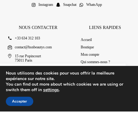
Instagram
Snapchat
WhatsApp
NOUS CONTACTER
LIENS RAPIDES
+33 634 312 103
Accueil
contact@hsnbeautys.com
Boutique
Mon compte
15 rue Popincourt
75011 Paris
Qui sommes-nous ?
Ouvert 7j/7 de 11h à 20h
Nous contacter
Parfums de niche Paris – Oud Kamari
Nous utilisons des cookies pour vous offrir la meilleure
Ajouter au panier
50.00
€
expérience sur notre site.
You can find out more about which cookies we are using or
switch them off in
settings
.
© 2025 HSN Beauty's
|
Conditions Générales de Vente
Accepter
Conception par Design Revolt
Accueil
Boutique
Mon compte