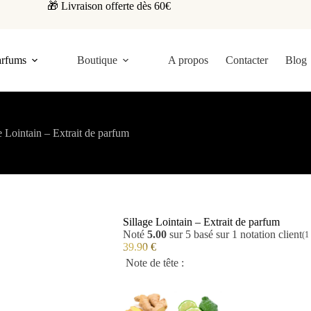
🎁 Livraison offerte dès 60€
arfums
Boutique
A propos
Contacter
Blog
e Lointain – Extrait de parfum
Sillage Lointain – Extrait de parfum
Noté
5.00
sur 5 basé sur
1
notation client
(
1
39.90
€
Note de tête :