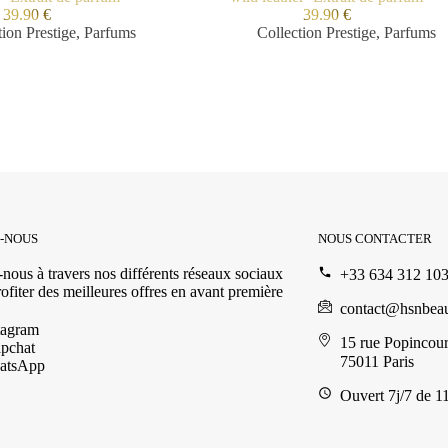
39.90
€
39.90
€
tion Prestige
,
Parfums
Collection Prestige
,
Parfums
Z-NOUS
NOUS CONTACTER
nous à travers nos différents réseaux sociaux
+33 634 312 10
ofiter des meilleures offres en avant première
contact@hsnbea
tagram
15 rue Popincour
pchat
75011 Paris
atsApp
Ouvert 7j/7 de 1