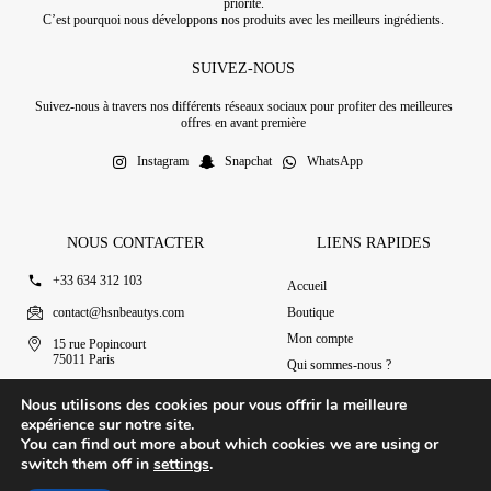
priorité.
C’est pourquoi nous développons nos produits avec les meilleurs ingrédients.
SUIVEZ-NOUS
Suivez-nous à travers nos différents réseaux sociaux pour profiter des meilleures
offres en avant première
Instagram
Snapchat
WhatsApp
NOUS CONTACTER
LIENS RAPIDES
+33 634 312 103
Accueil
contact@hsnbeautys.com
Boutique
Mon compte
15 rue Popincourt
75011 Paris
Qui sommes-nous ?
Ouvert 7j/7 de 11h à 20h
Nous contacter
Nous utilisons des cookies pour vous offrir la meilleure
expérience sur notre site.
You can find out more about which cookies we are using or
switch them off in
settings
.
© 2025 HSN Beauty's
|
Conditions Générales de Vente