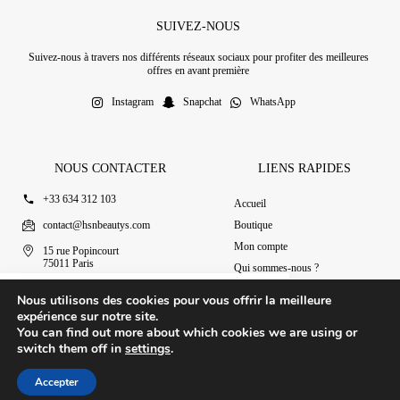
SUIVEZ-NOUS
Suivez-nous à travers nos différents réseaux sociaux pour profiter des meilleures
offres en avant première
Instagram
Snapchat
WhatsApp
NOUS CONTACTER
LIENS RAPIDES
+33 634 312 103
Accueil
contact@hsnbeautys.com
Boutique
Mon compte
15 rue Popincourt
75011 Paris
Qui sommes-nous ?
Ouvert 7j/7 de 11h à 20h
Nous contacter
Désodorisant Washwasha
Nous utilisons des cookies pour vous offrir la meilleure
Ajouter au panier
4.90
€
expérience sur notre site.
You can find out more about which cookies we are using or
switch them off in
settings
.
© 2025 HSN Beauty's
|
Conditions Générales de Vente
Accepter
Conception par Design Revolt
Accueil
Boutique
Mon compte