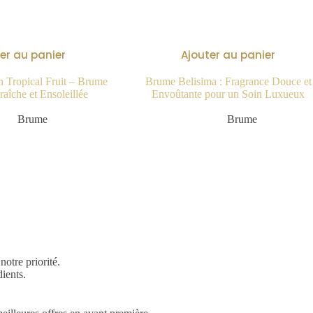
er au panier
Ajouter au panier
n Tropical Fruit – Brume
Brume Belisima : Fragrance Douce et
aîche et Ensoleillée
Envoûtante pour un Soin Luxueux
14.90
€
9.99
€
Brume
Brume
otre priorité.
ients.