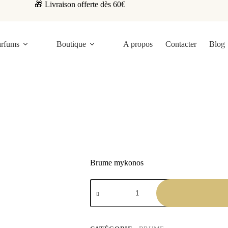
🎁 Livraison offerte dès 60€
arfums
Boutique
A propos
Contacter
Blog
mykonos
Brume mykonos
9.90
€
quantité
de
Brume
mykonos