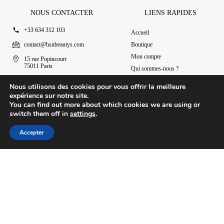
NOUS CONTACTER
LIENS RAPIDES
+33 634 312 103
Accueil
contact@hsnbeautys.com
Boutique
Mon compte
15 rue Popincourt
75011 Paris
Qui sommes-nous ?
Ouvert 7j/7 de 11h à 20h
Nous contacter
Nous utilisons des cookies pour vous offrir la meilleure
expérience sur notre site.
You can find out more about which cookies we are using or
switch them off in
settings
.
© 2025 HSN Beauty's
|
Conditions Générales de Vente
Accepter
Conception par Design Revolt
Accueil
Boutique
Mon compte