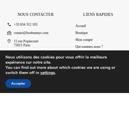
NOUS CONTACTER
LIENS RAPIDES
+33 634 312 103
Accueil
contact@hsnbeautys.com
Boutique
Mon compte
15 rue Popincourt
75011 Paris
Qui sommes-nous ?
Ouvert 7j/7 de 11h à 20h
Nous contacter
Brume snow white
Nous utilisons des cookies pour vous offrir la meilleure
Ajouter au panier
9.90
€
expérience sur notre site.
You can find out more about which cookies we are using or
switch them off in
settings
.
© 2025 HSN Beauty's
|
Conditions Générales de Vente
Accepter
Conception par Design Revolt
Accueil
Boutique
Mon compte