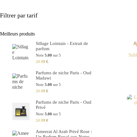
Filtrer par tarif
Meilleurs produits
A
Sillage Lointain - Extrait de
parfum
Subl
Note
5.00
sur 5
39.90
€
Parfums de niche Paris - Oud
Madawi
Note
5.00
sur 5
50.00
€
Parfums de niche Paris - Oud
Privé
Note
5.00
sur 5
50.00
€
Ameerat Al Arab Privé Rose :
Un Parfum Royal aux Notes