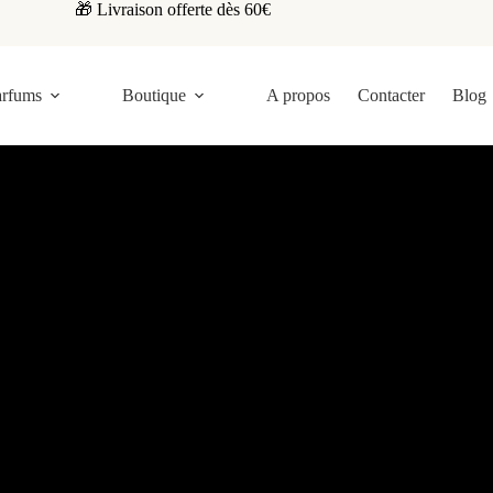
🎁 Livraison offerte dès 60€
arfums
Boutique
A propos
Contacter
Blog