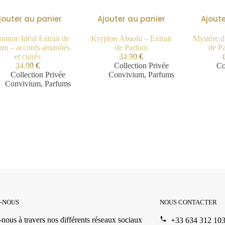
jouter au panier
Ajouter au panier
Ajoute
omme Idéal Extrait de
Krypton Absolu – Extrait
Mystère d
um – accords amandés
de Parfum
de P
et cuirés
34.90
€
34.90
€
Collection Privée
Co
Collection Privée
Convivium
,
Parfums
Convivium
,
Parfums
Z-NOUS
NOUS CONTACTER
nous à travers nos différents réseaux sociaux
+33 634 312 10