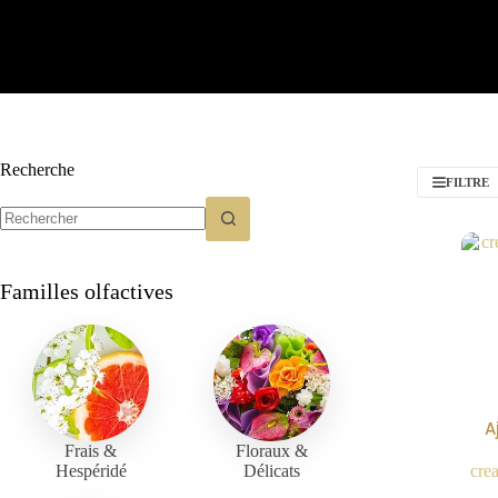
Recherche
FILTRE
Familles olfactives
A
Frais &
Floraux &
Hespéridé
Délicats
cre