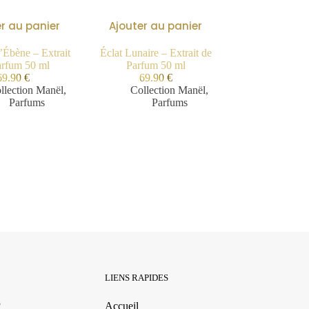
r au panier
Ajouter au panier
’Ébène – Extrait
Éclat Lunaire – Extrait de
arfum 50 ml
Parfum 50 ml
69.90
€
69.90
€
llection Manël
,
Collection Manël
,
Parfums
Parfums
LIENS RAPIDES
3
Accueil