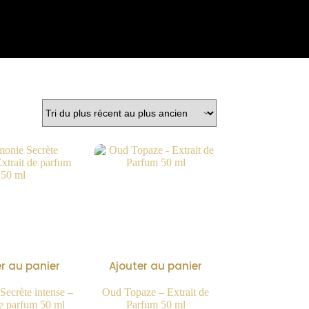
r au panier
Ajouter au panier
ecrète intense –
Oud Topaze – Extrait de
de parfum 50 ml
Parfum 50 ml