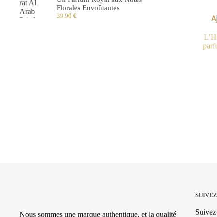
Florales Envoûtantes
39.90
€
A
L’H
parf
SUIVE
Suivez-
Nous sommes une marque authentique, et la qualité