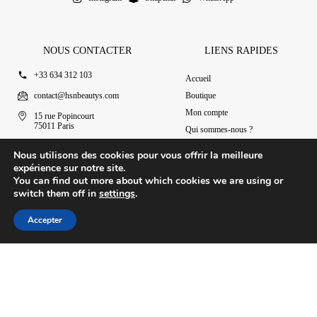
NOUS CONTACTER
LIENS RAPIDES
+33 634 312 103
Accueil
contact@hsnbeautys.com
Boutique
Mon compte
15 rue Popincourt
75011 Paris
Qui sommes-nous ?
Ouvert 7j/7 de 11h à 20h
Nous contacter
Nous utilisons des cookies pour vous offrir la meilleure
expérience sur notre site.
You can find out more about which cookies we are using or
switch them off in
settings
.
Rouge absolu
© 2025 HSN Beauty's
Ajouter au panier
|
Conditions Générales de Vente
39.90
€
Accepter
Conception par Design Revolt
Accueil
Boutique
Mon compte