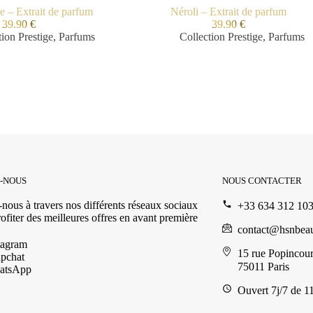
e – Extrait de parfum
Néroli – Extrait de parfum
39.90
€
39.90
€
tion Prestige
,
Parfums
Collection Prestige
,
Parfums
Z-NOUS
NOUS CONTACTER
nous à travers nos différents réseaux sociaux
+33 634 312 10
ofiter des meilleures offres en avant première
contact@hsnbea
tagram
15 rue Popincour
pchat
75011 Paris
atsApp
Ouvert 7j/7 de 1