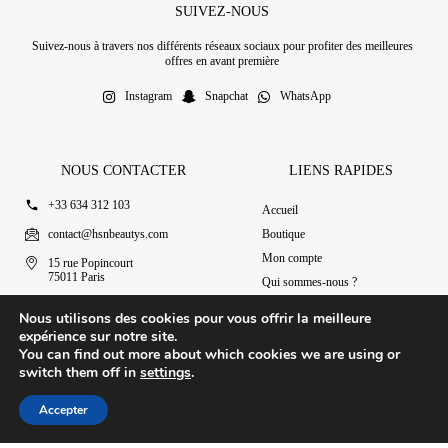
SUIVEZ-NOUS
Suivez-nous à travers nos différents réseaux sociaux pour profiter des meilleures
offres en avant première
Instagram
Snapchat
WhatsApp
NOUS CONTACTER
LIENS RAPIDES
+33 634 312 103
Accueil
contact@hsnbeautys.com
Boutique
Mon compte
15 rue Popincourt
75011 Paris
Qui sommes-nous ?
Ouvert 7j/7 de 11h à 20h
Nous contacter
Nous utilisons des cookies pour vous offrir la meilleure
expérience sur notre site.
You can find out more about which cookies we are using or
switch them off in
settings
.
© 2025 HSN Beauty's
|
Conditions Générales de Vente
Accepter
Conception par Design Revolt
Accueil
Boutique
Mon compte