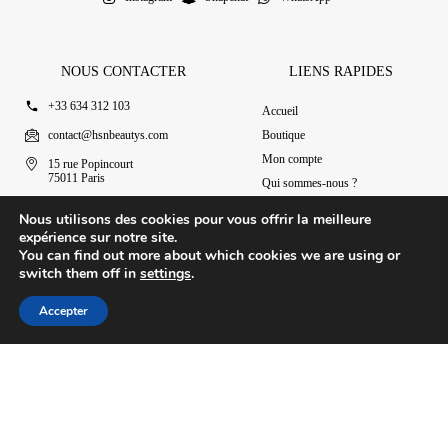
NOUS CONTACTER
LIENS RAPIDES
+33 634 312 103
Accueil
contact@hsnbeautys.com
Boutique
Mon compte
15 rue Popincourt
75011 Paris
Qui sommes-nous ?
Ouvert 7j/7 de 11h à 20h
Nous contacter
Nous utilisons des cookies pour vous offrir la meilleure
expérience sur notre site.
You can find out more about which cookies we are using or
switch them off in
settings
.
© 2025 HSN Beauty's
|
Conditions Générales de Vente
Accepter
Conception par Design Revolt
Accueil
Boutique
Mon compte