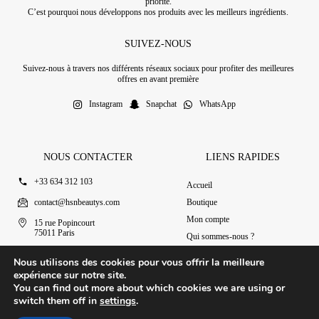
priorité.
C’est pourquoi nous développons nos produits avec les meilleurs ingrédients.
SUIVEZ-NOUS
Suivez-nous à travers nos différents réseaux sociaux pour profiter des meilleures
offres en avant première
Instagram
Snapchat
WhatsApp
NOUS CONTACTER
LIENS RAPIDES
+33 634 312 103
Accueil
contact@hsnbeautys.com
Boutique
Mon compte
15 rue Popincourt
75011 Paris
Qui sommes-nous ?
Ouvert 7j/7 de 11h à 20h
Nous contacter
Nous utilisons des cookies pour vous offrir la meilleure
expérience sur notre site.
You can find out more about which cookies we are using or
switch them off in
settings
.
© 2025 HSN Beauty's
|
Conditions Générales de Vente