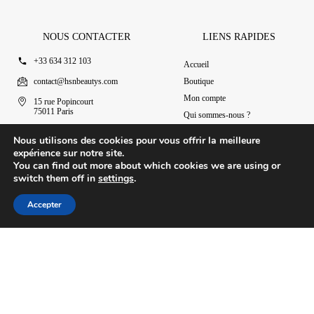
NOUS CONTACTER
LIENS RAPIDES
+33 634 312 103
Accueil
contact@hsnbeautys.com
Boutique
Mon compte
15 rue Popincourt
75011 Paris
Qui sommes-nous ?
Ouvert 7j/7 de 11h à 20h
Nous contacter
Nous utilisons des cookies pour vous offrir la meilleure
expérience sur notre site.
You can find out more about which cookies we are using or
switch them off in
settings
.
© 2025 HSN Beauty's
|
Conditions Générales de Vente
Accepter
Conception par Design Revolt
Accueil
Boutique
Mon compte