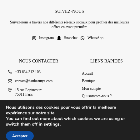
SUIVEZ-NOUS
Suivez-nous à travers nos différents réseaux sociaux pour profiter des meilleures
offres en avant première
Instagram
Snapchat
WhatsApp
NOUS CONTACTER
LIENS RAPIDES
+33 634 312 103
Accueil
contact@hsnbeautys.com
Boutique
Mon compte
15 rue Popincourt
75011 Paris
Qui sommes-nous ?
Ouvert 7j/7 de 11h à 20h
Nous contacter
Nous utilisons des cookies pour vous offrir la meilleure
expérience sur notre site.
You can find out more about which cookies we are using or
switch them off in
settings
.
© 2025 HSN Beauty's
|
Conditions Générales de Vente
Accepter
Conception par Design Revolt
Accueil
Boutique
Mon compte