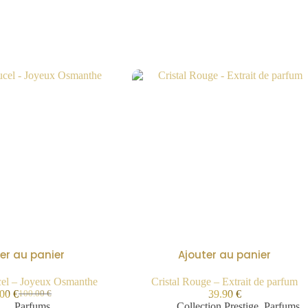
er au panier
Ajouter au panier
el – Joyeux Osmanthe
Cristal Rouge – Extrait de parfum
.00
€
39.90
€
100.00
€
Parfums
Collection Prestige
,
Parfums