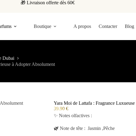
🎁 Livraison offerte dès 60€
arfums
Boutique
A propos
Contacter
Blog
e Dubai
érieuse à Adopter Absolument
Yara Moi de Lattafa : Fragrance Luxueuse
39.90
€
✨ Notes olfactives :
🌿
Note de tête : Jasmin ,
Pêche