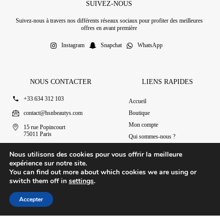
SUIVEZ-NOUS
Suivez-nous à travers nos différents réseaux sociaux pour profiter des meilleures
offres en avant première
Instagram
Snapchat
WhatsApp
NOUS CONTACTER
LIENS RAPIDES
+33 634 312 103
Accueil
contact@hsnbeautys.com
Boutique
Mon compte
15 rue Popincourt
75011 Paris
Qui sommes-nous ?
Ouvert 7j/7 de 11h à 20h
Nous contacter
Nous utilisons des cookies pour vous offrir la meilleure
expérience sur notre site.
You can find out more about which cookies we are using or
switch them off in
settings
.
© 2025 HSN Beauty's
|
Conditions Générales de Vente
Accepter
Conception par Design Revolt
Accueil
Boutique
Mon compte