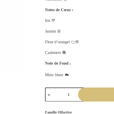
Notes de Cœur :
Iris 💜
Jasmin 🌼
Fleur d’oranger 🍊🌸
Cashmere 🧶
Note de Fond :
Musc blanc ☁️
Famille Olfactive