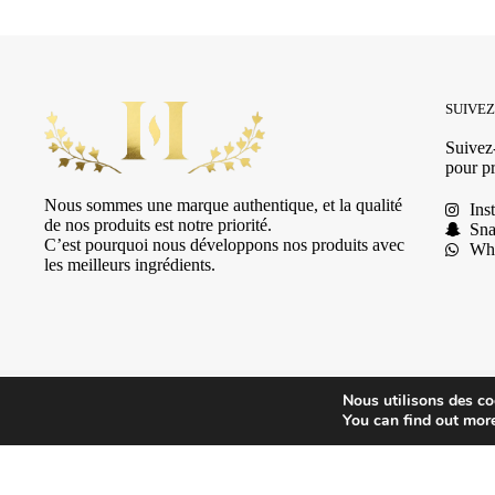
SUIVE
Suivez-
pour pr
Nous sommes une marque authentique, et la qualité
Ins
de nos produits est notre priorité.
Sna
C’est pourquoi nous développons nos produits avec
Wh
les meilleurs ingrédients.
Nous utilisons des coo
© 2025 HSN Beauty's
|
Conditions Générales de Vente
You can find out mor
Reef Lady reef -Eau de Parfum
Ajouter au p