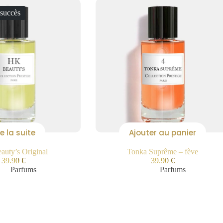
 succès
re la suite
Ajouter au panier
uty’s Original
Tonka Suprême – fève
39.90
€
39.90
€
Parfums
Parfums