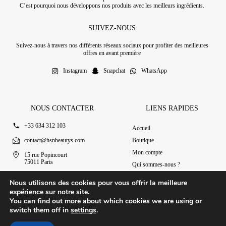
C’est pourquoi nous développons nos produits avec les meilleurs ingrédients.
SUIVEZ-NOUS
Suivez-nous à travers nos différents réseaux sociaux pour profiter des meilleures
offres en avant première
Instagram
Snapchat
WhatsApp
NOUS CONTACTER
LIENS RAPIDES
+33 634 312 103
Accueil
contact@hsnbeautys.com
Boutique
Mon compte
15 rue Popincourt
75011 Paris
Qui sommes-nous ?
Ouvert 7j/7 de 11h à 20h
Nous contacter
Nous utilisons des cookies pour vous offrir la meilleure
expérience sur notre site.
You can find out more about which cookies we are using or
switch them off in
settings
.
© 2025 HSN Beauty's
|
Conditions Générales de Vente