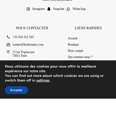
Instagram
Snapchat
WhatsApp
NOUS CONTACTER
LIENS RAPIDES
+33 634 312 103
Accueil
contact@hsnbeautys.com
Boutique
Mon compte
15 rue Popincourt
75011 Paris
Qui sommes-nous ?
Ouvert 7j/7 de 11h à 20h
Nous contacter
Kenzi Marshmallow – La Tendresse en Flacon
Nous utilisons des cookies pour vous offrir la meilleure
Ajouter au panier
39.90
€
expérience sur notre site.
You can find out more about which cookies we are using or
switch them off in
settings
.
© 2025 HSN Beauty's
|
Conditions Générales de Vente
Accepter
Conception par Design Revolt
Accueil
Boutique
Mon compte