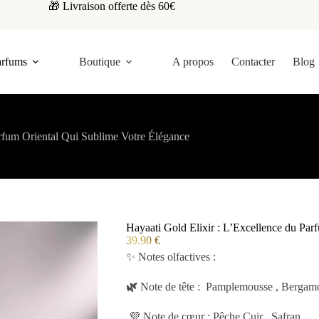
🎁 Livraison offerte dès 60€
arfums
Boutique
A propos
Contacter
Blog
arfum Oriental Qui Sublime Votre Élégance
Hayaati Gold Elixir : L’Excellence du Par
39.90
€
✨ Notes olfactives :
🌿
Note de tête : Pamplemousse , Bergam
💜 Note de cœur : Pêche,Cuir , Safran