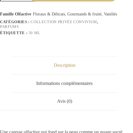
Famille Olfactive
Floraux & Délicats, Gourmands & fruité, Vanillés
CATÉGORIES :
COLLECTION PRIVÉE CONVIVIUM
,
PARFUMS
ÉTIQUETTE :
50 ML
Description
Informations complémentaires
Avis (0)
Une caresse olfactive qui fond sur la peau comme un nuage sucré.