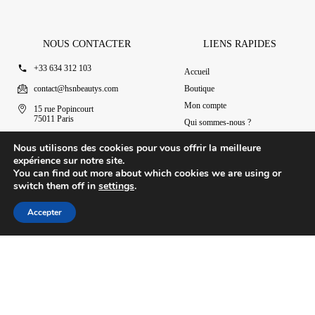
NOUS CONTACTER
LIENS RAPIDES
+33 634 312 103
Accueil
contact@hsnbeautys.com
Boutique
Mon compte
15 rue Popincourt
75011 Paris
Qui sommes-nous ?
Ouvert 7j/7 de 11h à 20h
Nous contacter
Nous utilisons des cookies pour vous offrir la meilleure
expérience sur notre site.
You can find out more about which cookies we are using or
switch them off in
settings
.
© 2025 HSN Beauty's
|
Conditions Générales de Vente
Accepter
Conception par Design Revolt
Accueil
Boutique
Mon compte