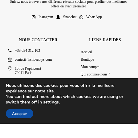
Suivez-nous à travers nos différents réseaux sociaux pour profiter des meilleures
offres en avant première
Instagram
Snapchat
WhatsApp
NOUS CONTACTER
LIENS RAPIDES
+33 634 312 103
Accueil
contact@hsnbeautys.com
Boutique
Mon compte
15 rue Popincourt
75011 Paris
Qui sommes-nous ?
Ouvert 7j/7 de 11h à 20h
Nous contacter
Nous utilisons des cookies pour vous offrir la meilleure
expérience sur notre site.
You can find out more about which cookies we are using or
switch them off in
settings
.
© 2025 HSN Beauty's
|
Conditions Générales de Vente
Accepter
Conception par Design Revolt
Accueil
Boutique
Mon compte