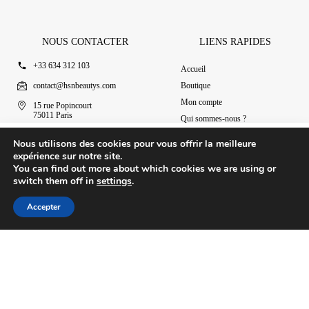
NOUS CONTACTER
LIENS RAPIDES
+33 634 312 103
Accueil
contact@hsnbeautys.com
Boutique
Mon compte
15 rue Popincourt
75011 Paris
Qui sommes-nous ?
Ouvert 7j/7 de 11h à 20h
Nous contacter
VV Love Sweet Nectar : La Brume Sucrée Qui Vous Fait Craquer
Nous utilisons des cookies pour vous offrir la meilleure
Ajouter au panier
9.90
€
expérience sur notre site.
You can find out more about which cookies we are using or
switch them off in
settings
.
© 2025 HSN Beauty's
|
Conditions Générales de Vente
Accepter
Conception par Design Revolt
Accueil
Boutique
Mon compte