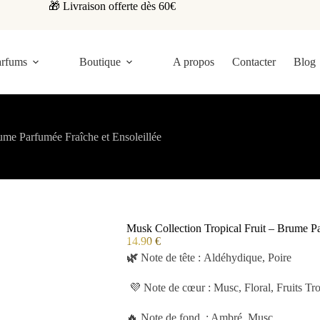
🎁 Livraison offerte dès 60€
arfums
Boutique
A propos
Contacter
Blog
ume Parfumée Fraîche et Ensoleillée
Musk Collection Tropical Fruit – Brume Pa
14.90
€
🌿
Note de tête : Aldéhydique, Poire
💜 Note de cœur : Musc, Floral, Fruits Tr
🔥 Note de fond : Ambré, Musc