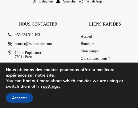
Instagram
Snapchat
WhatsApp
NOUS CONTACTER
LIENS RAPIDES
+33 634 312 103
Accueil
contact@hsnbeautys.com
Boutique
Mon compte
15 rue Popincourt
75011 Paris
Qui sommes-nous ?
Ouvert 7j/7 de 11h à 20h
Nous contacter
Nous utilisons des cookies pour vous offrir la meilleure
expérience sur notre site.
You can find out more about which cookies we are using or
switch them off in
settings
.
© 2025 HSN Beauty's
|
Conditions Générales de Vente
Accepter
Conception par Design Revolt
Accueil
Boutique
Mon compte