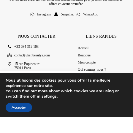
offres en avant première
Instagram
Snapchat
WhatsApp
NOUS CONTACTER
LIENS RAPIDES
+33 634 312 103
Accueil
contact@hsnbeautys.com
Boutique
Mon compte
15 rue Popincourt
75011 Paris
Qui sommes-nous ?
Ouvert 7j/7 de 11h à 20h
Nous contacter
Désodorisant Raed luxe
Nous utilisons des cookies pour vous offrir la meilleure
Ajouter au panier
4.90
€
expérience sur notre site.
You can find out more about which cookies we are using or
switch them off in
settings
.
© 2025 HSN Beauty's
|
Conditions Générales de Vente
Accepter
Conception par Design Revolt
Accueil
Boutique
Mon compte