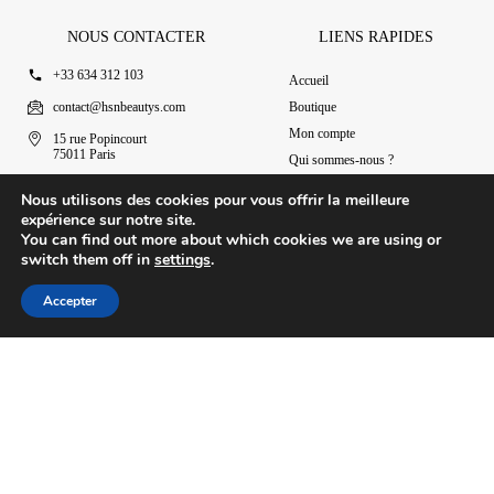
NOUS CONTACTER
LIENS RAPIDES
+33 634 312 103
Accueil
contact@hsnbeautys.com
Boutique
Mon compte
15 rue Popincourt
75011 Paris
Qui sommes-nous ?
Ouvert 7j/7 de 11h à 20h
Nous contacter
Nous utilisons des cookies pour vous offrir la meilleure
expérience sur notre site.
You can find out more about which cookies we are using or
switch them off in
settings
.
© 2025 HSN Beauty's
|
Conditions Générales de Vente
Accepter
Conception par Design Revolt
Accueil
Boutique
Mon compte