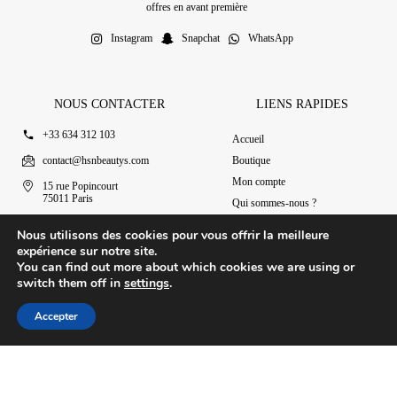
offres en avant première
Instagram
Snapchat
WhatsApp
NOUS CONTACTER
LIENS RAPIDES
+33 634 312 103
Accueil
contact@hsnbeautys.com
Boutique
Mon compte
15 rue Popincourt
75011 Paris
Qui sommes-nous ?
Ouvert 7j/7 de 11h à 20h
Nous contacter
Nous utilisons des cookies pour vous offrir la meilleure
expérience sur notre site.
You can find out more about which cookies we are using or
switch them off in
settings
.
© 2025 HSN Beauty's
|
Conditions Générales de Vente
Accepter
Conception par Design Revolt
Accueil
Boutique
Mon compte