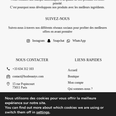
priorité.
C’est pourquoi nous développons nos produits avec les meilleurs ingrédients.
SUIVEZ-NOUS
Suivez-nous à travers nos différents réseaux sociaux pour profiter des meilleures
offres en avant première
Instagram
Snapchat
WhatsApp
NOUS CONTACTER
LIENS RAPIDES
+33 634 312 103
Accueil
contact@hsnbeautys.com
Boutique
Mon compte
15 rue Popincourt
75011 Paris
Qui sommes-nous ?
Ouvert 7j/7 de 11h à 20h
Nous contacter
Nous utilisons des cookies pour vous offrir la meilleure
expérience sur notre site.
You can find out more about which cookies we are using or
switch them off in
settings
.