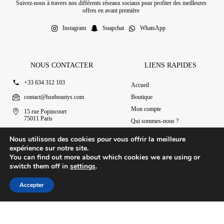
Suivez-nous à travers nos différents réseaux sociaux pour profiter des meilleures
offres en avant première
Instagram
Snapchat
WhatsApp
NOUS CONTACTER
LIENS RAPIDES
+33 634 312 103
Accueil
contact@hsnbeautys.com
Boutique
Mon compte
15 rue Popincourt
75011 Paris
Qui sommes-nous ?
Ouvert 7j/7 de 11h à 20h
Nous contacter
Nous utilisons des cookies pour vous offrir la meilleure
expérience sur notre site.
You can find out more about which cookies we are using or
switch them off in
settings
.
© 2025 HSN Beauty's
|
Conditions Générales de Vente
Accepter
Conception par Design Revolt
Accueil
Boutique
Mon compte