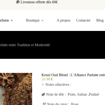
🎁 Livraison offerte dès 60€
arfums
Boutique
A propos
Contacter
Blog
faite entre Tradition et Modernité
Kenzi Oud Blend : L’Alliance Parfaite entr
39.90
€
✨ Notes olfactives :
🌿
Note de tête : Poire, Safran ,Praliné
💜 Note de cœur : Rose