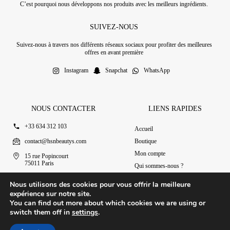
C’est pourquoi nous développons nos produits avec les meilleurs ingrédients.
SUIVEZ-NOUS
Suivez-nous à travers nos différents réseaux sociaux pour profiter des meilleures
offres en avant première
Instagram
Snapchat
WhatsApp
NOUS CONTACTER
LIENS RAPIDES
+33 634 312 103
Accueil
contact@hsnbeautys.com
Boutique
Mon compte
15 rue Popincourt
75011 Paris
Qui sommes-nous ?
Ouvert 7j/7 de 11h à 20h
Nous contacter
Nous utilisons des cookies pour vous offrir la meilleure
expérience sur notre site.
You can find out more about which cookies we are using or
switch them off in
settings
.
© 2025 HSN Beauty's
|
Conditions Générales de Vente