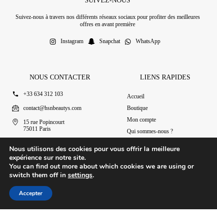
SUIVEZ-NOUS
Suivez-nous à travers nos différents réseaux sociaux pour profiter des meilleures
offres en avant première
Instagram
Snapchat
WhatsApp
NOUS CONTACTER
LIENS RAPIDES
+33 634 312 103
Accueil
contact@hsnbeautys.com
Boutique
Mon compte
15 rue Popincourt
75011 Paris
Qui sommes-nous ?
Ouvert 7j/7 de 11h à 20h
Nous contacter
Nous utilisons des cookies pour vous offrir la meilleure
expérience sur notre site.
You can find out more about which cookies we are using or
switch them off in
settings
.
© 2025 HSN Beauty's
|
Conditions Générales de Vente
Accepter
Conception par Design Revolt
Accueil
Boutique
Mon compte