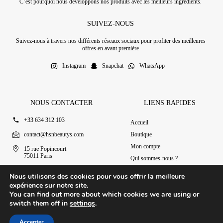
C’est pourquoi nous développons nos produits avec les meilleurs ingrédients.
SUIVEZ-NOUS
Suivez-nous à travers nos différents réseaux sociaux pour profiter des meilleures
offres en avant première
Instagram
Snapchat
WhatsApp
NOUS CONTACTER
LIENS RAPIDES
+33 634 312 103
Accueil
contact@hsnbeautys.com
Boutique
Mon compte
15 rue Popincourt
75011 Paris
Qui sommes-nous ?
Ouvert 7j/7 de 11h à 20h
Nous contacter
Nous utilisons des cookies pour vous offrir la meilleure
expérience sur notre site.
You can find out more about which cookies we are using or
switch them off in
settings
.
© 2025 HSN Beauty's
|
Conditions Générales de Vente
Accepter
Conception par Design Revolt