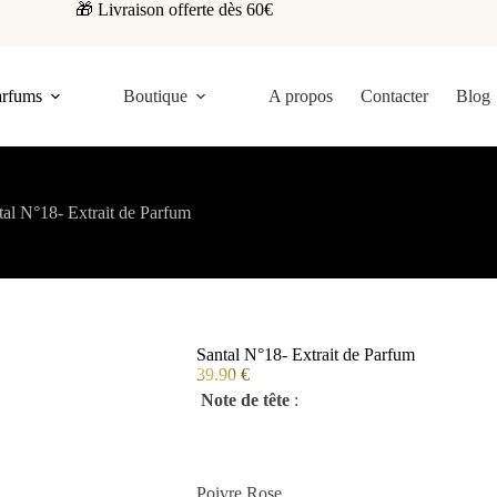
🎁 Livraison offerte dès 60€
arfums
Boutique
A propos
Contacter
Blog
tal N°18- Extrait de Parfum
Santal N°18- Extrait de Parfum
39.90
€
Note de tête
:
Poivre Rose