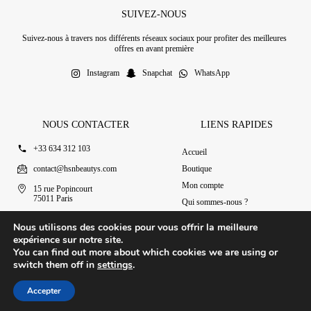
SUIVEZ-NOUS
Suivez-nous à travers nos différents réseaux sociaux pour profiter des meilleures
offres en avant première
Instagram
Snapchat
WhatsApp
NOUS CONTACTER
LIENS RAPIDES
+33 634 312 103
Accueil
contact@hsnbeautys.com
Boutique
Mon compte
15 rue Popincourt
75011 Paris
Qui sommes-nous ?
Ouvert 7j/7 de 11h à 20h
Nous contacter
Nous utilisons des cookies pour vous offrir la meilleure
expérience sur notre site.
You can find out more about which cookies we are using or
switch them off in
settings
.
© 2025 HSN Beauty's
|
Conditions Générales de Vente
Accepter
Conception par Design Revolt
Accueil
Boutique
Mon compte