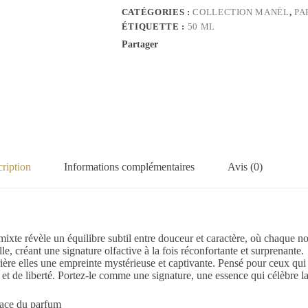
CATÉGORIES :
COLLECTION MANËL
,
PA
ÉTIQUETTE :
50 ML
Partager
ription
Informations complémentaires
Avis (0)
um mixte révèle un équilibre subtil entre douceur et caractère, où chaque 
le, créant une signature olfactive à la fois réconfortante et surprenante.
ère elles une empreinte mystérieuse et captivante. Pensé pour ceux qui o
de liberté. Portez-le comme une signature, une essence qui célèbre la s
udace du parfum