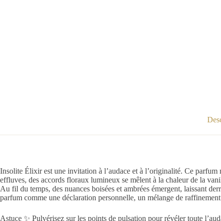
Desc
Insolite Élixir est une invitation à l’audace et à l’originalité. Ce parf
effluves, des accords floraux lumineux se mêlent à la chaleur de la vanil
Au fil du temps, des nuances boisées et ambrées émergent, laissant derri
parfum comme une déclaration personnelle, un mélange de raffinement et 
Astuce ✨ Pulvérisez sur les points de pulsation pour révéler toute l’a