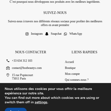
C’est pourquoi nous développons nos produits avec les meilleurs ingrédients.
SUIVEZ-NOUS
Suivez-nous à travers nos différents réseaux sociaux pour profiter des meilleures
offres en avant première
Instagram
Snapchat
WhatsApp
NOUS CONTACTER
LIENS RAPIDES
+33 634 312 103
Accueil
contact@hsnbeautys.com
Boutique
Mon compte
15 rue Popincourt
75011 Paris
Qui sommes-nous ?
Ouvert 7j/7 de 11h à 20h
Nous contacter
Nous utilisons des cookies pour vous offrir la meilleure
expérience sur notre site.
You can find out more about which cookies we are using or
switch them off in
settings
.
© 2025 HSN Beauty's
|
Conditions Générales de Vente