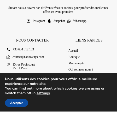
Suivez-nous à travers nos différents réseaux sociaux pour profiter des meilleures
offres en avant première
Instagram
Snapchat
WhatsApp
NOUS CONTACTER
LIENS RAPIDES
+33 634 312 103
Accueil
contact@hsnbeautys.com
Boutique
Mon compte
15 rue Popincourt
75011 Paris
Qui sommes-nous ?
Ouvert 7j/7 de 11h à 20h
Nous contacter
Nous utilisons des cookies pour vous offrir la meilleure
expérience sur notre site.
You can find out more about which cookies we are using or
switch them off in
settings
.
© 2025 HSN Beauty's
|
Conditions Générales de Vente
Accepter
Conception par Design Revolt
Accueil
Boutique
Mon compte