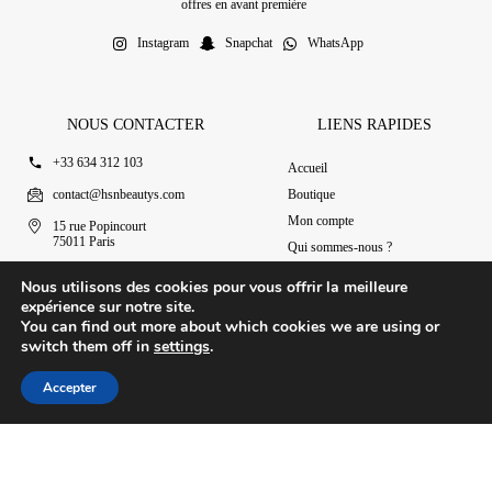
offres en avant première
Instagram
Snapchat
WhatsApp
NOUS CONTACTER
LIENS RAPIDES
+33 634 312 103
Accueil
contact@hsnbeautys.com
Boutique
Mon compte
15 rue Popincourt
75011 Paris
Qui sommes-nous ?
Ouvert 7j/7 de 11h à 20h
Nous contacter
Nous utilisons des cookies pour vous offrir la meilleure
expérience sur notre site.
You can find out more about which cookies we are using or
switch them off in
settings
.
© 2025 HSN Beauty's
|
Conditions Générales de Vente
Accepter
Conception par Design Revolt
Accueil
Boutique
Mon compte