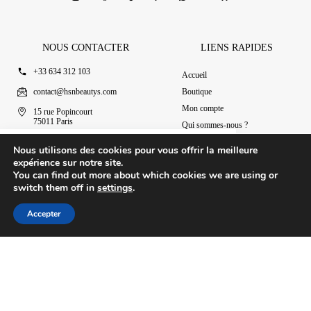
NOUS CONTACTER
LIENS RAPIDES
+33 634 312 103
Accueil
contact@hsnbeautys.com
Boutique
Mon compte
15 rue Popincourt
75011 Paris
Qui sommes-nous ?
Ouvert 7j/7 de 11h à 20h
Nous contacter
Coffret Yara Tous – Lattafa
Nous utilisons des cookies pour vous offrir la meilleure
Ajouter au panier
49.90
€
expérience sur notre site.
You can find out more about which cookies we are using or
switch them off in
settings
.
© 2025 HSN Beauty's
|
Conditions Générales de Vente
Accepter
Conception par Design Revolt
Accueil
Boutique
Mon compte